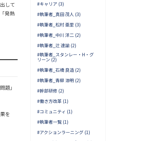
出して
#キャリア (3)
「発熱
#執筆者_真田 茂人 (3)
#執筆者_松村 亜里 (3)
#執筆者_中川 洋二 (2)
#執筆者_辻 達諭 (2)
#執筆者_スタンレー・H・グ
リーン (2)
#執筆者_石橋 良造 (2)
#執筆者_青柳 浩明 (2)
問題」
#幹部研修 (2)
#働き方改革 (1)
#コミュニティ (1)
果を
#執筆者一覧 (1)
#アクションラーニング (1)