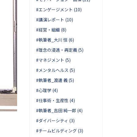
#エンゲージメント (10)
#講演レポート (10)
#経営・組織 (8)
#執筆者_大川 恒 (6)
#理念の浸透・再定義 (5)
#マネジメント (5)
#メンタルヘルス (5)
#執筆者_渡邊 義 (5)
#心理学 (4)
#仕事術・生産性 (4)
#執筆者_吉田 純一郎 (4)
#ダイバーシティ (3)
#チームビルディング (3)