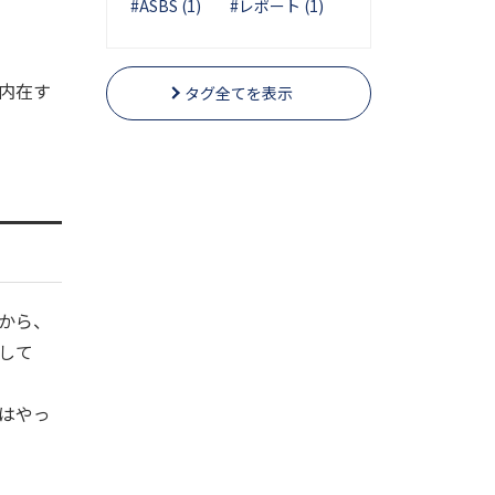
#ASBS (1)
#レポート (1)
。
内在す
タグ全てを表示
から、
して
はやっ