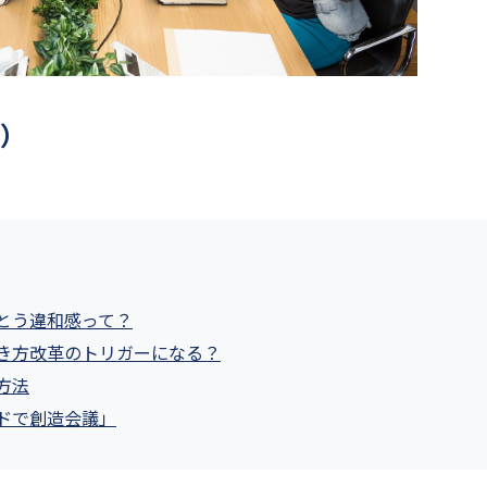
）
とう違和感って？
き方改革のトリガーになる？
方法
ドで創造会議」