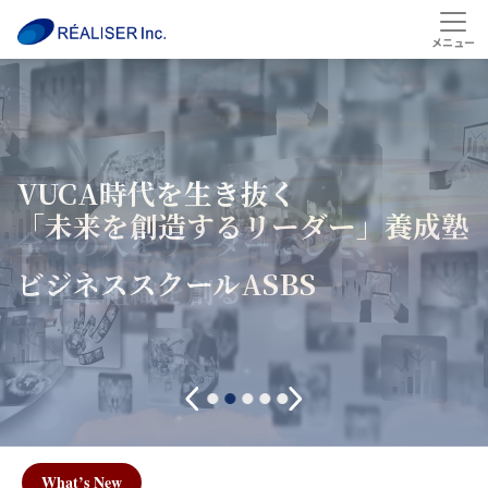
We are the Leaders
We are the Leaders
VUCA時代を生き抜く
「未来を創造するリーダー」
養成塾
全ての人をリーダーにして、
全ての人をリーダーにして、
ビジネススクールASBS
自律型組織を創る
自律型組織を創る
What’s New