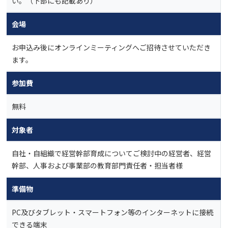
い。（下部にも記載あり）
会場
お申込み後にオンラインミーティングへご招待させていただき
ます。
参加費
無料
対象者
自社・自組織で経営幹部育成についてご検討中の経営者、経営
幹部、人事および事業部の教育部門責任者・担当者様
準備物
PC及びタブレット・スマートフォン等のインターネットに接続
できる端末