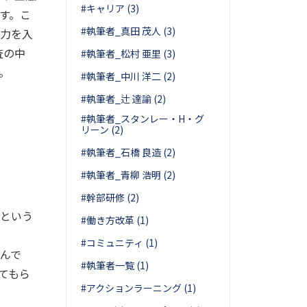
#キャリア (3)
す。こ
#執筆者_真田 茂人 (3)
に力を入
査の中
#執筆者_松村 亜里 (3)
。
#執筆者_中川 洋二 (2)
#執筆者_辻 達諭 (2)
#執筆者_スタンレー・H・グ
リーン (2)
#執筆者_石橋 良造 (2)
#執筆者_青柳 浩明 (2)
#幹部研修 (2)
たという
#働き方改革 (1)
#コミュニティ (1)
んで
#執筆者一覧 (1)
てもら
#アクションラーニング (1)