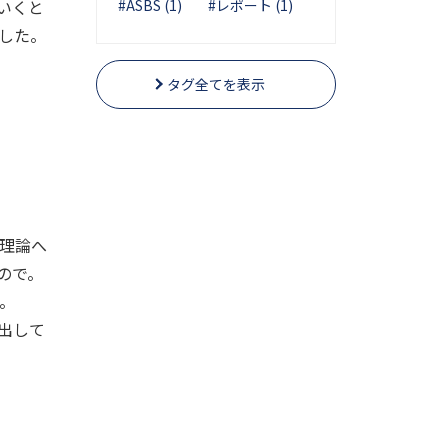
いくと
#ASBS (1)
#レポート (1)
した
。
タグ全てを表示
理論へ
ので。
。
出して