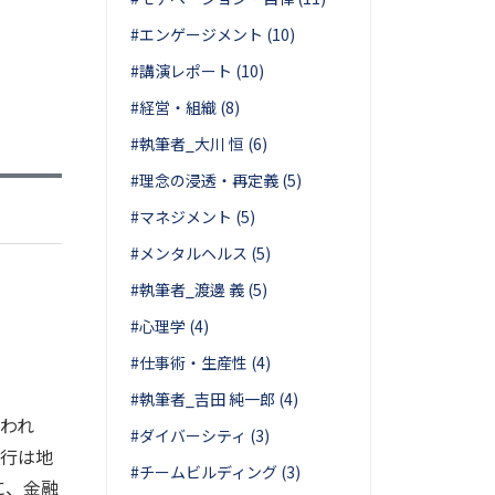
#エンゲージメント (10)
#講演レポート (10)
#経営・組織 (8)
#執筆者_大川 恒 (6)
#理念の浸透・再定義 (5)
#マネジメント (5)
#メンタルヘルス (5)
#執筆者_渡邊 義 (5)
#心理学 (4)
#仕事術・生産性 (4)
#執筆者_吉田 純一郎 (4)
われ
#ダイバーシティ (3)
銀行は地
#チームビルディング (3)
に、金融