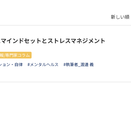
新しい順 
スマインドセットとストレスマネジメント
報/専門家コラム
ション・自律
#メンタルヘルス
#執筆者_渡邊 義